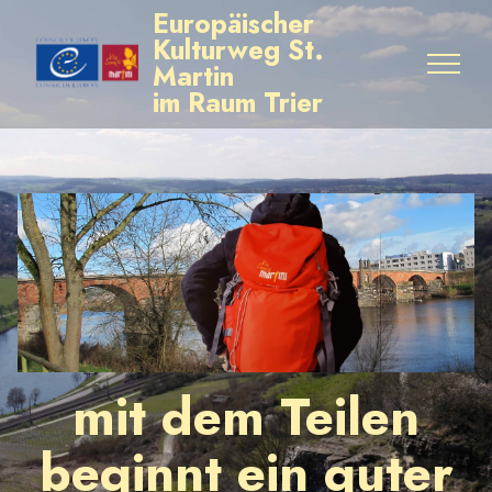
Europäischer
Kulturweg St.
Martin
im Raum Trier
mit dem Teilen
beginnt ein guter